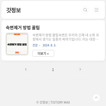
본문 바로가기
갓정보
숙변제거 방법 꿀팁
숙변제거 방법 꿀팁숙변은 우리의 신체 내 소화 과
정에서 생기는 일종의 찌꺼기입니다. 이는 대장의
벽에 붙어서 배출이 잘 되지 않으며, 이는 여러 가지
건강
2024. 8. 3.
건강 문제를 초래할 수 있습니다.숙변은 피부 트러
블, 소화 불량, 복부 팽만감 등의 증상을 일으킬 수
더보기 ››
있으며, 더 나아가 면역력 저하까지 유발할 수 있습
니다. 따라서, 숙변을 효과적으로 제거하는 방법에
대해 아는 것은 중요합니다.저는 이 분야에서 다년
간의 경험을 통해 효과적인 숙변 제거 방법들을 터
1
득하게 되었습니다. 오늘 이 포스팅을 통해 숙변 제
거의 필요성과 효과적인 방법들을 함께 알아보도록
하겠습니다. 다양한 방법 중 무엇이 자신에게 가장
잘 맞는지 찾아보세요. 💡 바로 확인하기! 💡 👉변
비 직빵 식이섬유 많은 음식 추천숙변의 정체는 무
엇인가?숙변..
© 갓정보 | TISTORY
MAX