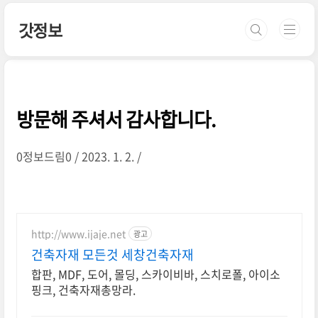
본문 바로가기
갓정보
방문해 주셔서 감사합니다.
0정보드림0
2023. 1. 2.
http://www.ijaje.net
광고
건축자재 모든것 세창건축자재
합판, MDF, 도어, 몰딩, 스카이비바, 스치로폴, 아이소
핑크, 건축자재총망라.