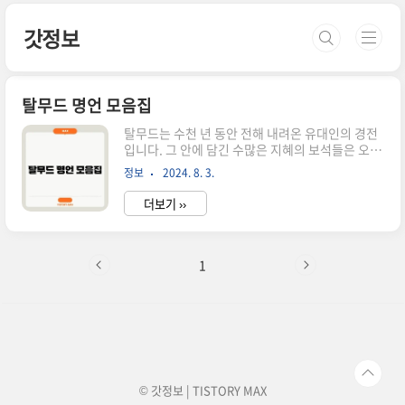
본문 바로가기
갓정보
탈무드 명언 모음집
탈무드는 수천 년 동안 전해 내려온 유대인의 경전
입니다. 그 안에 담긴 수많은 지혜의 보석들은 오늘
날에도 많은 사람들에게 지침이 되고 있습니다.필
정보
2024. 8. 3.
자는 이러한 탈무드의 명언들을 통해 얻은 깨달음
과 깊이 있는 통찰을 여러분과 공유하고자 합니다.
더보기 ››
이 글을 통해 탈무드가 가진 진정한 가치와 지혜를
되새기며, 실생활에 적용할 수 있는 방법들을 탐구
해보겠습니다. 💡 바로 확인하기! 💡 👉놓치면 후
회하는 지혜 정보탈무드 명언의 중요성탈무드는 단
1
지 유대인의 경전으로서만이 아니라, 인류 전체에
게 중요한 교훈을 제공합니다. 이것은 특정 종교나
문화에 국한되지 않고, 보편적인 진리와 도덕적 가
치를 담고 있습니다. 예를 들어 "세상은 세 가지 기
둥 위에 서 있다: 진리, 정의, 평화"라는 명언은 도
덕적이고 윤리적인 원칙..
© 갓정보 | TISTORY
MAX