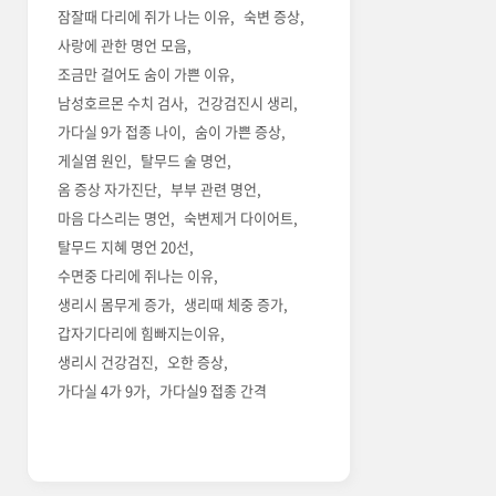
잠잘때 다리에 쥐가 나는 이유
숙변 증상
사랑에 관한 명언 모음
조금만 걸어도 숨이 가쁜 이유
남성호르몬 수치 검사
건강검진시 생리
가다실 9가 접종 나이
숨이 가쁜 증상
게실염 원인
탈무드 술 명언
옴 증상 자가진단
부부 관련 명언
마음 다스리는 명언
숙변제거 다이어트
탈무드 지혜 명언 20선
수면중 다리에 쥐나는 이유
생리시 몸무게 증가
생리때 체중 증가
갑자기다리에 힘빠지는이유
생리시 건강검진
오한 증상
가다실 4가 9가
가다실9 접종 간격