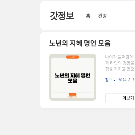
본문 바로가기
갓정보
홈
건강
노년의 지혜 명언 모음
나이가 들어감에 
과 타인의 경험을
정을 가지고 있으
명언들은 단순히 
정보
2024. 8. 3
이제 함께 이 명
기! 💡 👉 "
의미를 깨닫습니다
더보기 
는 때로는 고난과 