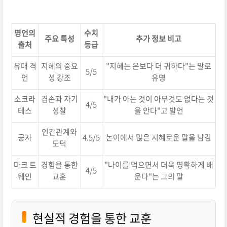
명언의
수치
주요 특성
추가 정보 비고
출처
등급
유대 격
지혜의 중요
"지혜는 은보다 더 귀하다"는 말로
5/5
언
성 강조
유명
소크라
겸손과 자기
"내가 아는 것이 아무것도 없다는 것
4/5
테스
성찰
을 안다"고 발언
인간관계와
공자
4.5/5
논어에서 많은 지혜로운 말을 남김
도덕
마크 트
경험을 통한
"나이를 먹으면서 더욱 명확하게 배
4/5
웨인
교훈
운다"는 그의 말
현실적 경험을 통한 교훈