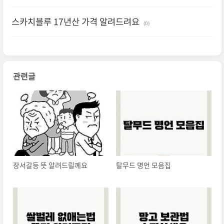
스카치블루 17년산 가격 알려드려요
(0)
관련글
장서갈등 뜻 알려드릴께요
탈무드 명언 모음집