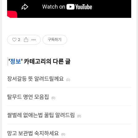
2
구독하기
'
정보
' 카테고리의 다른 글
장서갈등 뜻 알려드릴께요
(1)
탈무드 명언 모음집
(0)
쌀벌레 없애는법 꿀팁 알려드림
(0)
망고 보관법 숙지하세요
(0)