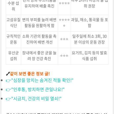
수분 섭
⭐⭐⭐⭐
유지하여 배출 촉진
취 권장
취
고섬유질
변의 부피를 늘려 배변
⭐⭐⭐⭐
과일, 채소, 통곡물 등 포
식단
활동을 원활하게 함
⭐
함
규칙적인
소화 기관의 활동을 촉
일주일에 최소 3회, 30
⭐⭐⭐
운동
진하여 배변 개선
분 이상의 운동 권장
유산균
장내에서 좋은 균을 늘
요거트, 김치 등의 발효
⭐⭐⭐
섭취
려 장 건강 촉진
식품 섭취
🔗
같이 보면 좋은 정보 글!
👉"심장을 망치는 숨겨진 적들 확인!"
👉"인후통, 방치하면 큰일나요!"
👉"시금치, 건강의 비밀 열쇠!"