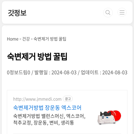
본문 바로가기
갓정보
Home
건강
숙변제거 방법 꿀팁
숙변제거 방법 꿀팁
0정보드림0
발행일 : 2024-08-03
업데이트 : 2024-08-03
http://www.jmmedi.com
광고
숙변제거방법 장운동 엑스코어
숙변제거방법 밸런스머신, 엑스코어,
척추교정, 장운동, 변비, 생리통