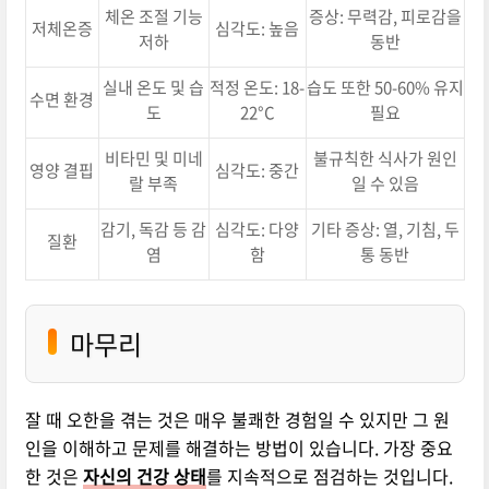
체온 조절 기능
증상: 무력감, 피로감을
저체온증
심각도: 높음
저하
동반
실내 온도 및 습
적정 온도: 18-
습도 또한 50-60% 유지
수면 환경
도
22°C
필요
비타민 및 미네
불규칙한 식사가 원인
영양 결핍
심각도: 중간
랄 부족
일 수 있음
감기, 독감 등 감
심각도: 다양
기타 증상: 열, 기침, 두
질환
염
함
통 동반
마무리
잘 때 오한을 겪는 것은 매우 불쾌한 경험일 수 있지만 그 원
인을 이해하고 문제를 해결하는 방법이 있습니다. 가장 중요
한 것은
자신의 건강 상태
를 지속적으로 점검하는 것입니다.