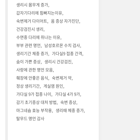
생리시 몸무게 증가
갑자기다리에 힘빠지는이유
숙변제거 다이어트
옴 증상 자가진단
건강검진시 생리
수면중 다리에 쥐나는 이유
부부 관련 명언
남성호르몬 수치 검사
생리기간 체중 증가
가다실9 접종 간격
숨이 가쁜 증상
생리시 건강검진
사랑에 관한 명언 모음
췌장에 안좋은 음식
숙변제거 약
정상 생리기간
게실염 원인
가다실 9가 접종 나이
가다실 4가 9가
감기 초기증상 대처 방법
숙변 증상
마그네슘 효능 부작용
생리때 체중 증가
탈무드 명언 감사